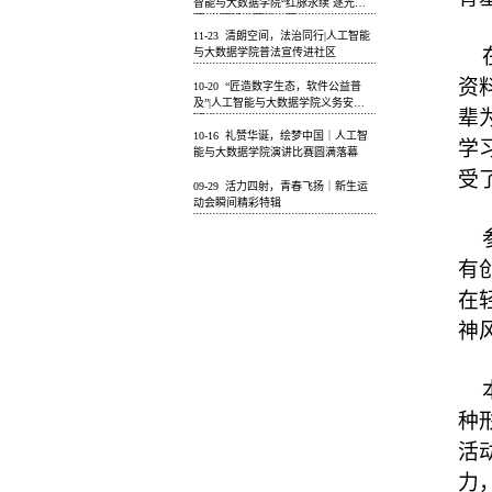
智能与大数据学院“红脉永续 逐光而
行”主题活动圆满开展
11-23
清朗空间，法治同行|人工智能
与大数据学院普法宣传进社区
资
10-20
“匠造数字生态，软件公益普
及”|人工智能与大数据学院义务安装
辈
活动
10-16
礼赞华诞，绘梦中国｜人工智
学
能与大数据学院演讲比赛圆满落幕
受
09-29
活力四射，青春飞扬｜新生运
动会瞬间精彩特辑
有
在
神
种
活
力