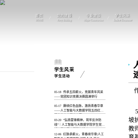
首页
党的建设
专业建设
学生风采
HOME
Party Building
Major Construction
Student Demeanor
学生风采
学生活动
05-18
传承五四薪火，竞展青年风采
——党团知识竞赛决赛圆满举行
05-17
赓续红色血脉，激扬青春华章
——人工智能与大数据学院五四红色
经典分享会圆满落幕
坡
03-20
“弘扬雷锋精神，筑牢反诈防
线”｜人工智能与大数据学院学生党支
教
部开展社区志愿服务活动
12-06
红脉承薪火，青春续华章|人工
育