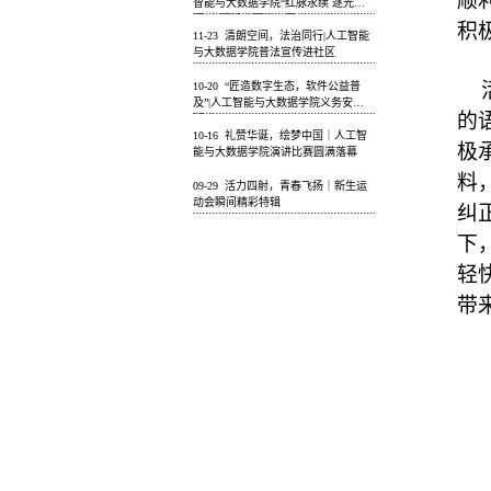
顺
智能与大数据学院“红脉永续 逐光而
行”主题活动圆满开展
积
11-23
清朗空间，法治同行|人工智能
与大数据学院普法宣传进社区
10-20
“匠造数字生态，软件公益普
及”|人工智能与大数据学院义务安装
的
活动
10-16
礼赞华诞，绘梦中国｜人工智
极
能与大数据学院演讲比赛圆满落幕
料
09-29
活力四射，青春飞扬｜新生运
动会瞬间精彩特辑
纠
下
轻
带