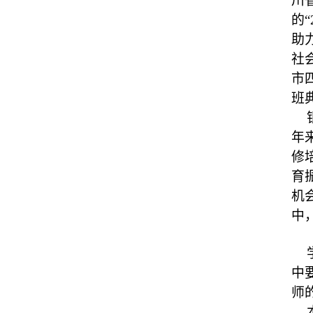
川
的
助
社
市
班
年
修
育
机
中
中
师