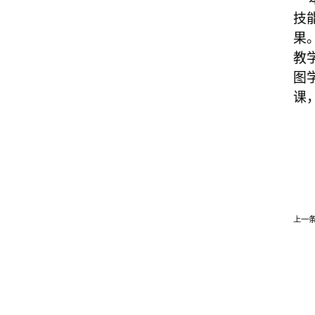
技
果
教
图
课
上一条