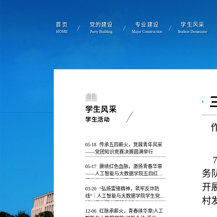
首页
党的建设
专业建设
学生风采
HOME
Party Building
Major Construction
Student Demeanor
学生风采
学生活动
05-18
传承五四薪火，竞展青年风采
——党团知识竞赛决赛圆满举行
05-17
赓续红色血脉，激扬青春华章
务
——人工智能与大数据学院五四红色
经典分享会圆满落幕
开
03-20
“弘扬雷锋精神，筑牢反诈防
线”｜人工智能与大数据学院学生党支
村
部开展社区志愿服务活动
12-06
红脉承薪火，青春续华章|人工