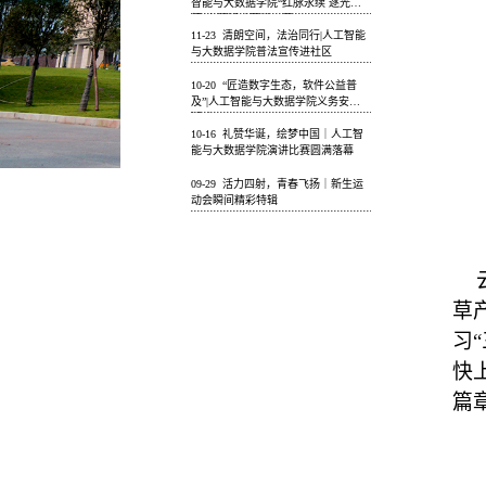
智能与大数据学院“红脉永续 逐光而
行”主题活动圆满开展
11-23
清朗空间，法治同行|人工智能
与大数据学院普法宣传进社区
10-20
“匠造数字生态，软件公益普
及”|人工智能与大数据学院义务安装
活动
10-16
礼赞华诞，绘梦中国｜人工智
能与大数据学院演讲比赛圆满落幕
09-29
活力四射，青春飞扬｜新生运
动会瞬间精彩特辑
草
习
快
篇