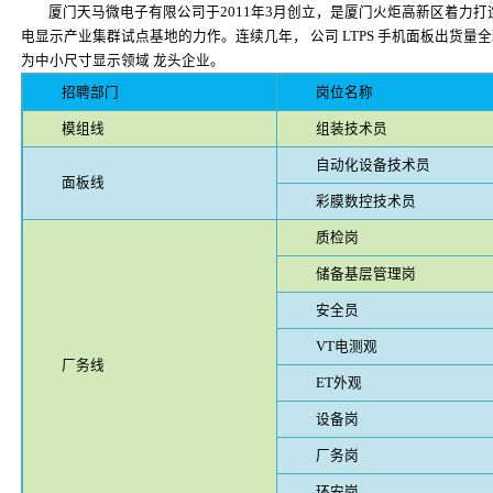
厦门天马微电子有限公司于2011年3月创立，是厦门火炬高新区着力
电显示产业集群试点基地的力作。连续几年， 公司 LTPS 手机面板出货量
为中小尺寸显示领域 龙头企业。
招聘部门
岗位名称
模组线
组装技术员
自动化设备技术员
面板线
彩膜数控技术员
质检岗
储备基层管理岗
安全员
VT电测观
厂务线
ET外观
设备岗
厂务岗
环安岗