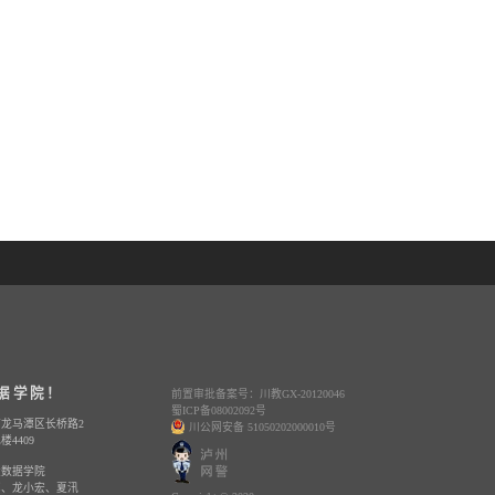
据学院！
前置审批备案号：川教GX-20120046
蜀ICP备08002092号
龙马潭区长桥路2
川公网安备 51050202000010号
4409
大数据学院
军、龙小宏、夏汛