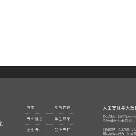
人工智能与大数
·
首页
·
党的建设
办公地点：四川省泸州市
·
专业建设
·
学生风采
号泸州职业技术学院弘礼楼
网站维护：人工智能与
·
招生专栏
·
就业专栏
网站架构与后台：陈运